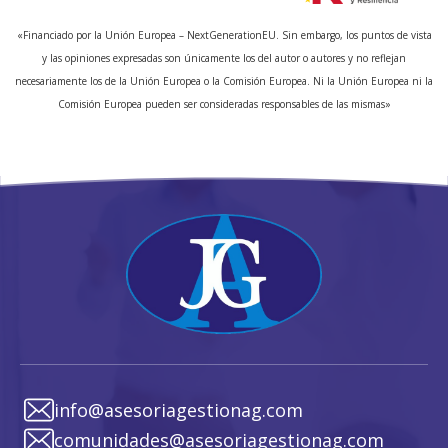
«Financiado por la Unión Europea – NextGenerationEU. Sin embargo, los puntos de vista
y las opiniones expresadas son únicamente los del autor o autores y no reflejan
necesariamente los de la Unión Europea o la Comisión Europea. Ni la Unión Europea ni la
Comisión Europea pueden ser consideradas responsables de las mismas»
info@asesoriagestionag.com
comunidades@asesoriagestionag.com